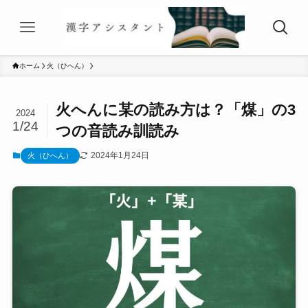
ホーム
火（ひへん）
火へんに某の読み方は？「煤」の3
2024
1/24
つの音読み訓読み
2024年1月24日
火（ひへん）