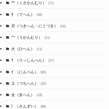
艹（くさかんむり）
(71)
扌（てへん）
(58)
月（つきへん・にくづき）
(14)
宀（うかんむり）
(11)
火（ひへん）
(11)
忄（りっしんべん）
(27)
亻（にんべん）
(65)
土（つちへん）
(20)
女（女へん）
(18)
氵（さんずい）
(86)