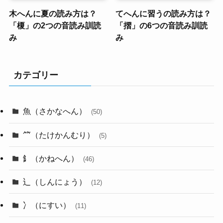
木へんに夏の読み方は？
てへんに習うの読み方は？
「榎」の2つの音読み訓読
「摺」の6つの音読み訓読
み
み
カテゴリー
魚（さかなへん）
(50)
⺮（たけかんむり）
(5)
釒（かねへん）
(46)
辶（しんにょう）
(12)
冫（にすい）
(11)