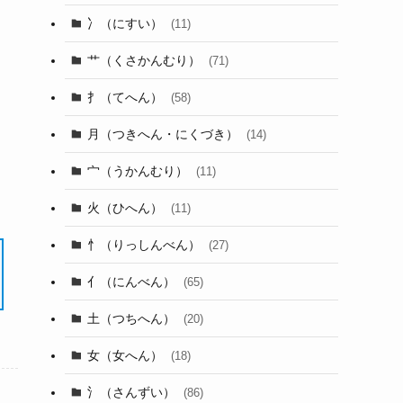
冫（にすい）
(11)
艹（くさかんむり）
(71)
扌（てへん）
(58)
月（つきへん・にくづき）
(14)
宀（うかんむり）
(11)
火（ひへん）
(11)
忄（りっしんべん）
(27)
亻（にんべん）
(65)
土（つちへん）
(20)
女（女へん）
(18)
氵（さんずい）
(86)