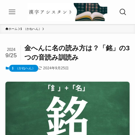
ホーム
釒（かねへん）
金へんに名の読み方は？「銘」の3
2024
9/25
つの音読み訓読み
2024年9月25日
釒（かねへん）