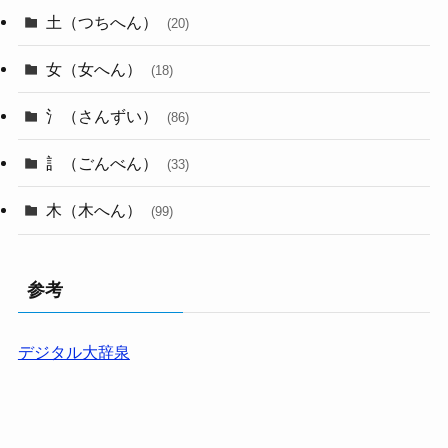
土（つちへん）
(20)
女（女へん）
(18)
氵（さんずい）
(86)
訁（ごんべん）
(33)
木（木へん）
(99)
参考
デジタル大辞泉