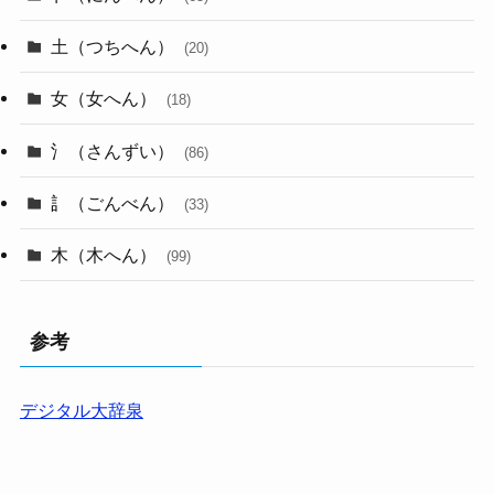
土（つちへん）
(20)
女（女へん）
(18)
氵（さんずい）
(86)
訁（ごんべん）
(33)
木（木へん）
(99)
参考
デジタル大辞泉