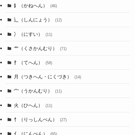
釒（かねへん）
(46)
辶（しんにょう）
(12)
冫（にすい）
(11)
艹（くさかんむり）
(71)
扌（てへん）
(58)
月（つきへん・にくづき）
(14)
宀（うかんむり）
(11)
火（ひへん）
(11)
忄（りっしんべん）
(27)
亻（にんべん）
(65)