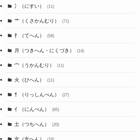
冫（にすい）
(11)
艹（くさかんむり）
(71)
扌（てへん）
(58)
月（つきへん・にくづき）
(14)
宀（うかんむり）
(11)
火（ひへん）
(11)
忄（りっしんべん）
(27)
亻（にんべん）
(65)
土（つちへん）
(20)
女（女へん）
(18)