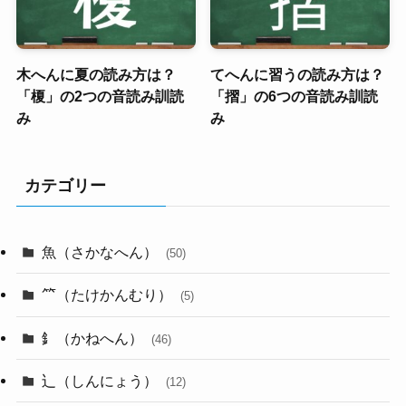
木へんに夏の読み方は？
てへんに習うの読み方は？
「榎」の2つの音読み訓読
「摺」の6つの音読み訓読
み
み
カテゴリー
魚（さかなへん）
(50)
⺮（たけかんむり）
(5)
釒（かねへん）
(46)
辶（しんにょう）
(12)