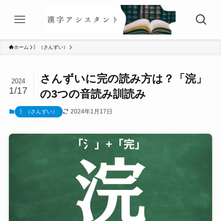
ホーム
氵（さんずい）
さんずいに完の読み方は？「浣」
2024
1/17
の3つの音読み訓読み
2024年1月17日
氵（さんずい）