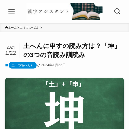
ホーム
土（つちへん）
土へんに申すの読み方は？「坤」
2024
1/22
の3つの音読み訓読み
2024年1月22日
土（つちへん）