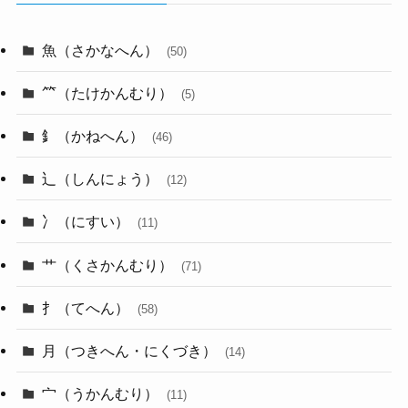
魚（さかなへん）
(50)
⺮（たけかんむり）
(5)
釒（かねへん）
(46)
辶（しんにょう）
(12)
冫（にすい）
(11)
艹（くさかんむり）
(71)
扌（てへん）
(58)
月（つきへん・にくづき）
(14)
宀（うかんむり）
(11)